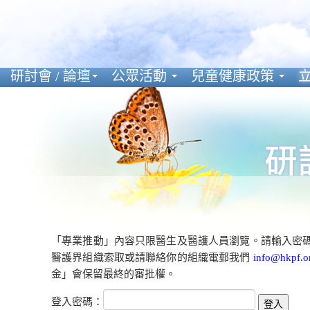
研討會 / 論壇
公眾活動
兒童健康政策
立
「專業推動」內容只限醫生及醫護人員瀏覽。請輸入密
醫護界組織索取或請聯絡你的組織電郵我們
info@hkpf.o
金」會保留最終的審批權。
登入密碼：