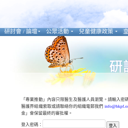
研討會 / 論壇
公眾活動
兒童健康政策
立
「專業推動」內容只限醫生及醫護人員瀏覽。請輸入密
醫護界組織索取或請聯絡你的組織電郵我們
info@hkpf.o
金」會保留最終的審批權。
登入密碼：