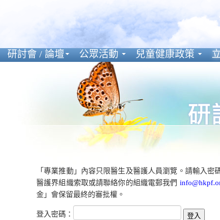
研討會 / 論壇
公眾活動
兒童健康政策
立
「專業推動」內容只限醫生及醫護人員瀏覽。請輸入密
醫護界組織索取或請聯絡你的組織電郵我們
info@hkpf.o
金」會保留最終的審批權。
登入密碼：