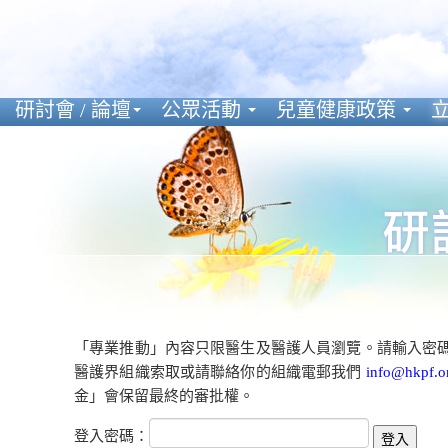
研討會 / 論壇
公眾活動
兒童健康政策
立
「專業推動」內容只限醫生及醫護人員瀏覽。請輸入密
醫護界組織索取或請聯絡你的組織電郵我們
info@hkpf.o
金」會保留最終的審批權。
登入密碼：