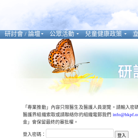
研討會 / 論壇
公眾活動
兒童健康政策
立
「專業推動」內容只限醫生及醫護人員瀏覽。請輸入密
醫護界組織索取或請聯絡你的組織電郵我們
info@hkpf.o
金」會保留最終的審批權。
登入密碼：