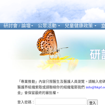
研討會 / 論壇
公眾活動
兒童健康政策
立
「專業推動」內容只限醫生及醫護人員瀏覽。請輸入密
醫護界組織索取或請聯絡你的組織電郵我們
info@hkpf.o
金」會保留最終的審批權。
登入密碼：